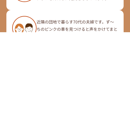
近隣の団地で暮らす70代の夫婦です。ず〜
ちのピンクの車を見つけると声をかけてまと
めて購入しています。
これからも「ず〜ち」は、まじめに、丁寧に、
まぁるく。
“おいしいしあわせ”を広げてまいります。
みなさまの楽しい思い出のなかに
「ずーち」がそっと寄りそえますように…。